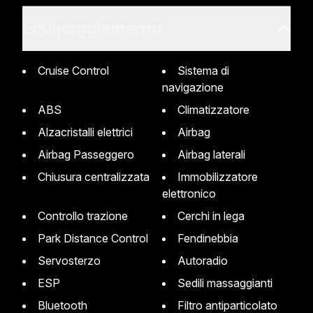
Equipaggiamento
Cruise Control
Sistema di
navigazione
ABS
Climatizzatore
Alzacristalli elettrici
Airbag
Airbag Passeggero
Airbag laterali
Chiusura centralizzata
Immobilizzatore
elettronico
Controllo trazione
Cerchi in lega
Park Distance Control
Fendinebbia
Servosterzo
Autoradio
ESP
Sedili massaggianti
Bluetooth
Filtro antiparticolato