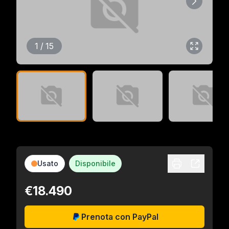
1 / 15
Usato
Disponibile
€18.490
Prenota con PayPal