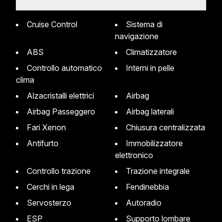
Cruise Control
Sistema di
navigazione
ABS
Climatizzatore
Controllo automatico
Interni in pelle
clima
Alzacristalli elettrici
Airbag
Airbag Passeggero
Airbag laterali
Fari Xenon
Chiusura centralizzata
Antifurto
Immobilizzatore
elettronico
Controllo trazione
Trazione integrale
Cerchi in lega
Fendinebbia
Servosterzo
Autoradio
ESP
Supporto lombare