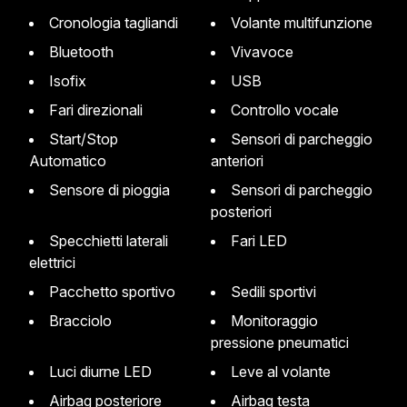
Cronologia tagliandi
Volante multifunzione
Bluetooth
Vivavoce
Isofix
USB
Fari direzionali
Controllo vocale
Start/Stop
Sensori di parcheggio
Automatico
anteriori
Sensore di pioggia
Sensori di parcheggio
posteriori
Specchietti laterali
Fari LED
elettrici
Pacchetto sportivo
Sedili sportivi
Bracciolo
Monitoraggio
pressione pneumatici
Luci diurne LED
Leve al volante
Airbag posteriore
Airbag testa