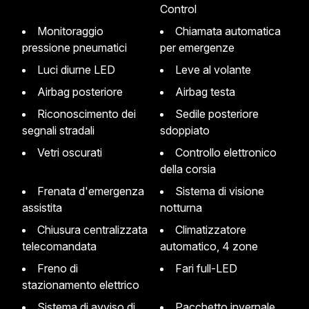
Control
Monitoraggio
Chiamata automatica
pressione pneumatici
per emergenze
Luci diurne LED
Leve al volante
Airbag posteriore
Airbag testa
Riconoscimento dei
Sedile posteriore
segnali stradali
sdoppiato
Vetri oscurati
Controllo elettronico
della corsia
Frenata d'emergenza
Sistema di visione
assistita
notturna
Chiusura centralizzata
Climatizzatore
telecomandata
automatico, 4 zone
Freno di
Fari full-LED
stazionamento elettrico
Sistema di avviso di
Pacchetto invernale