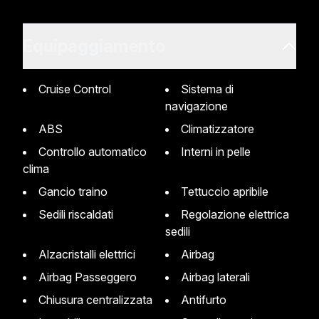
Equipaggiamento
Cruise Control
Sistema di
navigazione
ABS
Climatizzatore
Controllo automatico
Interni in pelle
clima
Gancio traino
Tettuccio apribile
Sedili riscaldati
Regolazione elettrica
sedili
Alzacristalli elettrici
Airbag
Airbag Passeggero
Airbag laterali
Chiusura centralizzata
Antifurto