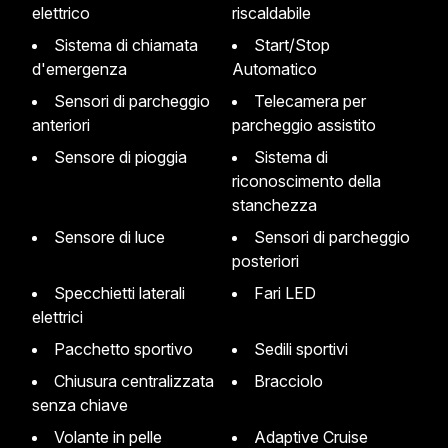
elettrico
riscaldabile
Sistema di chiamata
Start/Stop
d'emergenza
Automatico
Sensori di parcheggio
Telecamera per
anteriori
parcheggio assistito
Sensore di pioggia
Sistema di
riconoscimento della
stanchezza
Sensore di luce
Sensori di parcheggio
posteriori
Specchietti laterali
Fari LED
elettrici
Pacchetto sportivo
Sedili sportivi
Chiusura centralizzata
Bracciolo
senza chiave
Volante in pelle
Adaptive Cruise